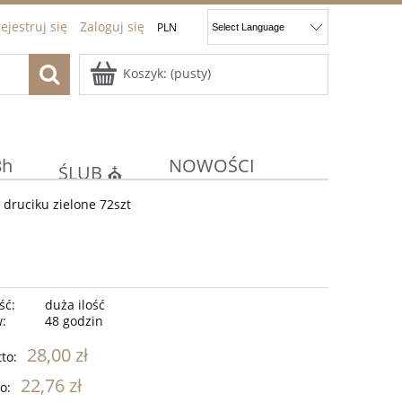
ejestruj się
Zaloguj się
Koszyk:
(pusty)
8h
NOWOŚCI
ŚLUB ⛪
a druciku zielone 72szt
ocje
Kontakt
JAJKA
E
KOMUNIA/CHRZEST ⚪⛪
ść:
duża ilość
w:
48 godzin
28,00 zł
to:
22,76 zł
o: