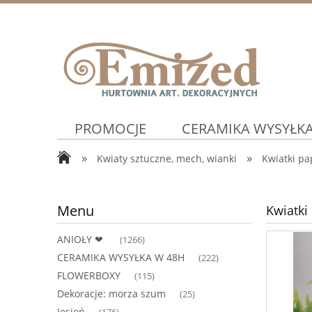
PROMOCJE
CERAMIKA WYSYŁKA
»
»
Kwiaty sztuczne, mech, wianki
Kwiatki p
WIOSNA ⛅
Artykuły Ślubne ⛪
Menu
Kwiatki 
ANIOŁY ❤
(1266)
CERAMIKA WYSYŁKA W 48H
(222)
FLOWERBOXY
(115)
Dekoracje: morza szum
(25)
Jesień