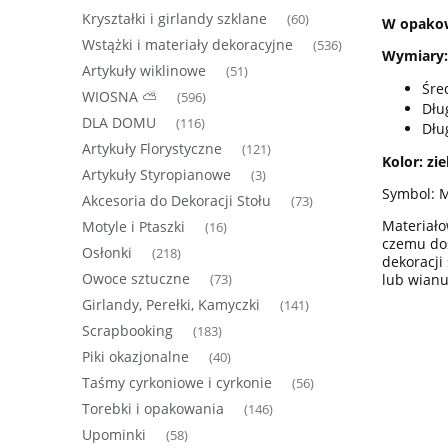
Kryształki i girlandy szklane
(60)
W opakow
Wstążki i materiały dekoracyjne
(536)
Wymiary
Artykuły wiklinowe
(51)
Śre
WIOSNA ⛅
(596)
Dług
DLA DOMU
(116)
Dłu
Artykuły Florystyczne
(121)
Kolor: zie
Artykuły Styropianowe
(3)
Symbol: 
Akcesoria do Dekoracji Stołu
(73)
Materiało
Motyle i Ptaszki
(16)
czemu dos
Osłonki
(218)
dekoracji
Owoce sztuczne
lub wianu
(73)
Girlandy, Perełki, Kamyczki
(141)
Scrapbooking
(183)
Piki okazjonalne
(40)
Taśmy cyrkoniowe i cyrkonie
(56)
Torebki i opakowania
(146)
Upominki
(58)