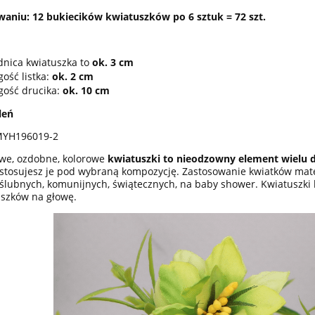
aniu: 12 bukiecików kwiatuszków po 6 sztuk = 72 szt.
:
dnica kwiatuszka to
ok. 3 cm
ość listka:
ok. 2 cm
gość drucika:
ok. 10 cm
leń
MYH196019-2
we, ozdobne, kolorowe
kwiatuszki to nieodzowny element wielu d
tosujesz je pod wybraną kompozycję. Zastosowanie kwiatków mat
 ślubnych, komunijnych, świątecznych, na baby shower. Kwiatuszk
szków na głowę.