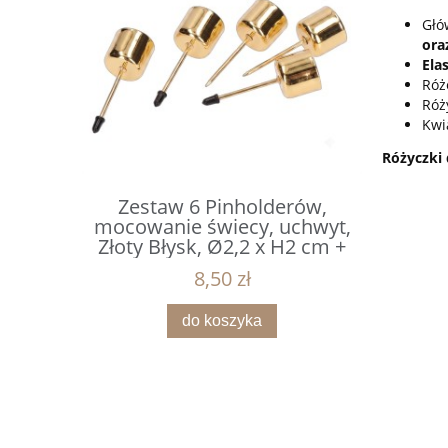
Głó
ora
Ela
Róż
Róż
Kwi
Różyczki 
erów,
Zestaw 6 Pinholderów,
Mikołaj
uchwyt,
mocowanie świecy, uchwyt,
czapce z 
x H2 cm +
Złoty Błysk, Ø2,2 x H2 cm +
1
m
Gwóźdź 4 cm
8,50 zł
do koszyka