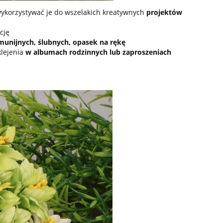
wykorzystywać je do wszelakich kreatywnych
projektów
cję
unijnych, ślubnych, opasek na rękę
klejenia
w albumach rodzinnych lub zaproszeniach
g
Czerwone Gwiazdki Posypka
Zielone Gwiazd
80g
7,00 zł
7,0
do koszyka
do ko