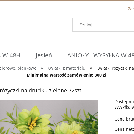
Zar
 W 48H
Jesień
ANIOŁY - WYSYŁKA W 4
»
»
apierowe, piankowe
Kwiatki z materiału
Kwiatki różyczki n
Podtalerze / Osłonki
DETAL ◀
Prom
Minimalna wartość zamówienia: 300 zł
WIELKANOC
KOSZYCZKI WIELKANOCN
różyczki na druciku zielone 72szt
Dostępno
Wysyłka 
Cena brut
Cena nett