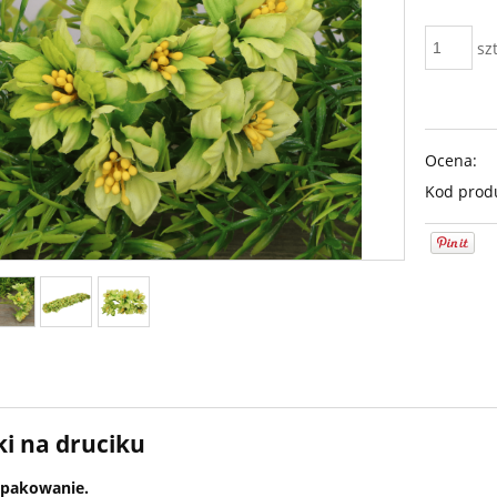
szt
Ocena:
Kod prod
i na druciku
opakowanie.