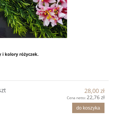
 i kolory różyczek.
szt
28,00 zł
22,76 zł
Cena netto:
do koszyka