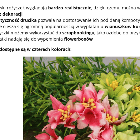
wki różyczek wyglądają
bardzo realistycznie
, dzięki czemu można 
z dekoracji
styczność drucika
pozwala na dostosowanie ich pod daną kompozy
e cieszą się ogromną popularnością w wyplataniu
wianuszków kom
yczki możemy wykorzystać do
scrapbookingu
, jako ozdobę do przy
atki nadają się do wypełnienia
flowerboxów
dostępne są w czterech kolorach:
 w szarym płaszczu i
PEREŁKI Różowe 1cm 40
torbą (poliresing) s/2
1,5*9,3*33cm
55,90 zł
2,00 zł
do koszyka
do koszyka