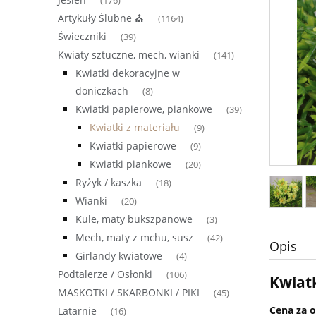
(176)
Artykuły Ślubne ⛪
(1164)
Świeczniki
(39)
Kwiaty sztuczne, mech, wianki
(141)
Kwiatki dekoracyjne w
doniczkach
(8)
Kwiatki papierowe, piankowe
(39)
Kwiatki z materiału
(9)
Kwiatki papierowe
(9)
Kwiatki piankowe
(20)
Ryżyk / kaszka
(18)
Wianki
(20)
Kule, maty bukszpanowe
(3)
Mech, maty z mchu, susz
(42)
Opis
Girlandy kwiatowe
(4)
Podtalerze / Osłonki
(106)
Kwiatk
MASKOTKI / SKARBONKI / PIKI
(45)
Cena za 
Latarnie
(16)