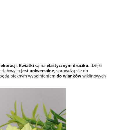
ekoracji. Kwiatki
są na
elastycznym druciku,
dzięki
eriałowych
jest uniwersalne,
sprawdzą się do
i będą pięknym wypełnieniem
do wianków
wiklinowych