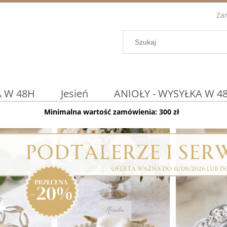
Zar
 W 48H
Jesień
ANIOŁY - WYSYŁKA W 4
Minimalna wartość zamówienia: 300 zł
Podtalerze / Osłonki
DETAL ◀
Prom
WIELKANOC
KOSZYCZKI WIELKANOCN