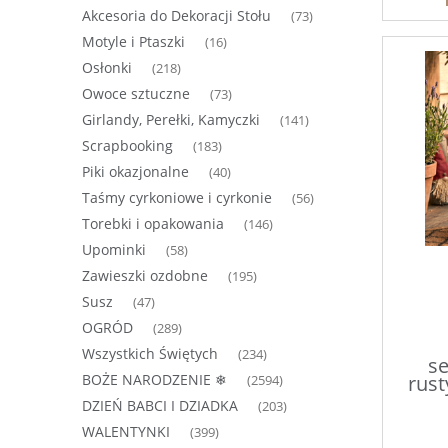
Akcesoria do Dekoracji Stołu
(73)
Motyle i Ptaszki
(16)
Osłonki
(218)
Owoce sztuczne
(73)
Girlandy, Perełki, Kamyczki
(141)
Scrapbooking
(183)
Piki okazjonalne
(40)
Taśmy cyrkoniowe i cyrkonie
(56)
Torebki i opakowania
(146)
Upominki
(58)
Zawieszki ozdobne
(195)
Susz
(47)
OGRÓD
(289)
Wszystkich Świętych
(234)
se
BOŻE NARODZENIE ❄
rust
(2594)
DZIEŃ BABCI I DZIADKA
(203)
WALENTYNKI
(399)