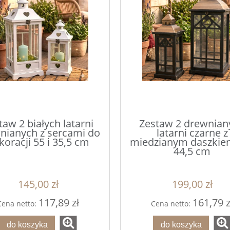
taw 2 białych latarni
Zestaw 2 drewnian
nianych z sercami do
latarni czarne z
koracji 55 i 35,5 cm
miedzianym daszkiem
44,5 cm
145,00 zł
199,00 zł
117,89 zł
161,79 z
Cena netto:
Cena netto:
do koszyka
do koszyka