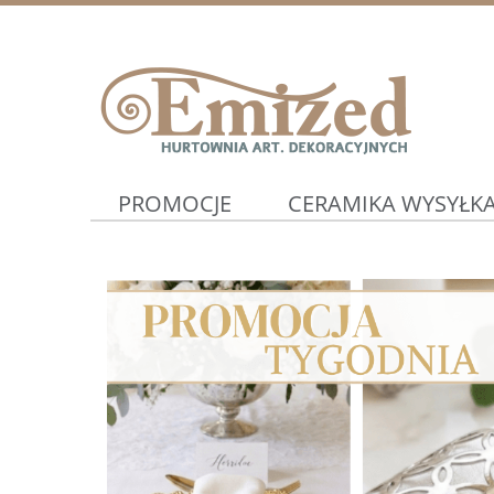
PROMOCJE
CERAMIKA WYSYŁKA
WIOSNA ⛅
Artykuły Ślubne ⛪