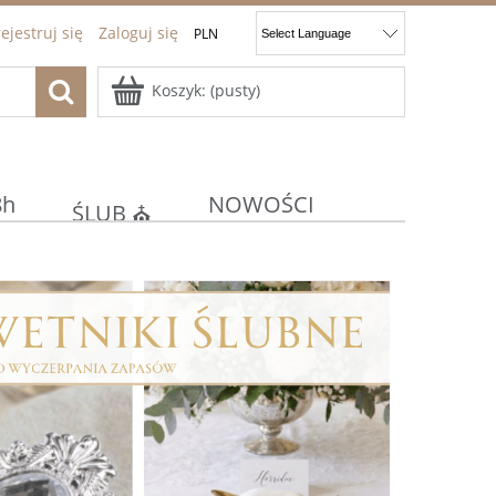
ejestruj się
Zaloguj się
Koszyk:
(pusty)
8h
NOWOŚCI
ŚLUB ⛪
ocje
Kontakt
JAJKA
E
KOMUNIA/CHRZEST ⚪⛪