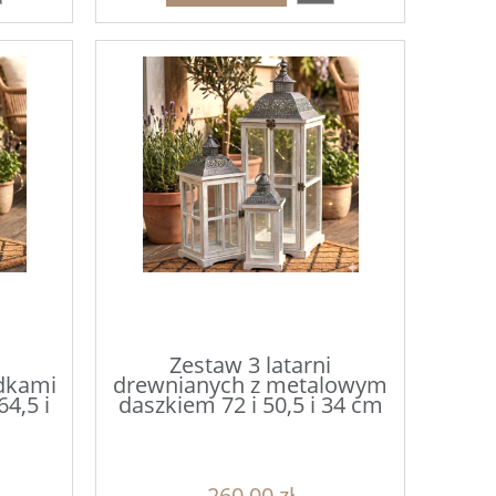
Zestaw 3 latarni
adkami
drewnianych z metalowym
4,5 i
daszkiem 72 i 50,5 i 34 cm
260,00 zł