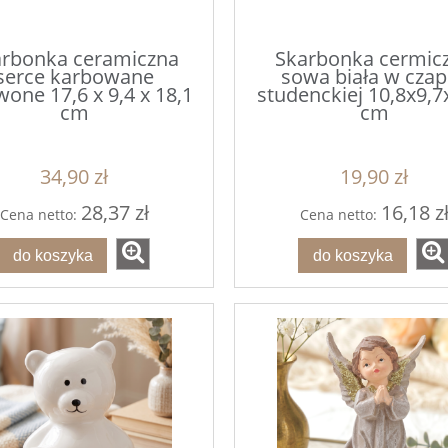
arbonka ceramiczna
Skarbonka cermic
serce karbowane
sowa biała w czap
wone 17,6 x 9,4 x 18,1
studenckiej 10,8x9,7
cm
cm
34,90 zł
19,90 zł
28,37 zł
16,18 z
Cena netto:
Cena netto:
do koszyka
do koszyka