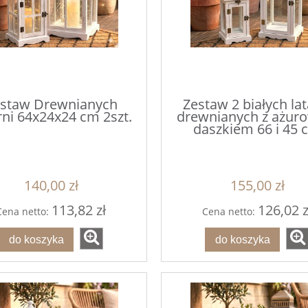
staw Drewnianych
Zestaw 2 białych lat
etnik srebrny ze
Talerz podtalerz biało-zło
rni 64x24x24 cm 2szt.
drewnianych z ażu
okrotkami 1szt
25cm
daszkiem 66 i 45 
3,60 zł
6,40 zł
4,50 zł
8,00 zł
140,00 zł
155,00 zł
 regularna:
Cena regularna:
4,50 zł
8,00 zł
niższa cena:
Najniższa cena:
113,82 zł
126,02 z
Cena netto:
Cena netto:
do koszyka
do koszyka
do koszyka
do koszyka