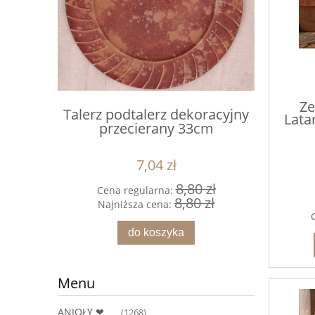
Ze
Talerz podtalerz dekoracyjny
Serw
Lata
przecierany 33cm
st
7,04 zł
8,80 zł
Cena regularna:
Cena
8,80 zł
Najniższa cena:
Naj
do koszyka
Menu
ANIOŁY ❤
(1268)