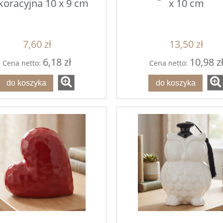
oracyjna 10 x 9 cm
x 10 cm
7,60 zł
13,50 zł
6,18 zł
10,98 z
Cena netto:
Cena netto:
do koszyka
do koszyka
 w szarym płaszczu i
PEREŁKI Różowe 1cm 40
torbą (poliresing) s/2
1,5*9,3*33cm
55,90 zł
2,00 zł
do koszyka
do koszyka