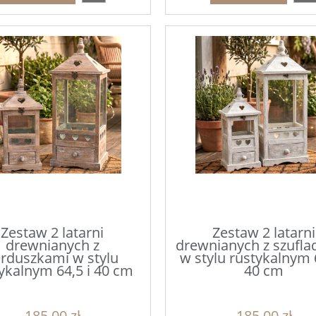
Zestaw 2 latarni
Zestaw 2 latarni
drewnianych z
drewnianych z szufl
rduszkami w stylu
w stylu rustykalnym 6
ykalnym 64,5 i 40 cm
40 cm
185,00 zł
185,00 zł