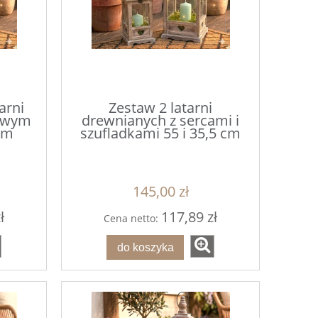
arni
Zestaw 2 latarni
ty
Talerz podtalerz dekoracyjny
Talerz podtale
rowym
drewnianych z sercami i
33cm
ciemno zi
cm
szufladkami 55 i 35,5 cm
6,40 zł
7,2
8,00 zł
145,00 zł
Cena regularna:
Cena regula
8,00 zł
Najniższa cena:
Najniższa c
ł
117,89 zł
Cena netto:
do koszyka
do ko
do koszyka