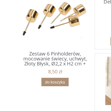
Dek
erów,
Zestaw 6 Pinholderów,
Mikołaj
uchwyt,
mocowanie świecy, uchwyt,
czapce z 
x H2 cm +
Złoty Błysk, Ø2,2 x H2 cm +
1
m
Gwóźdź 4 cm
8,50 zł
do koszyka