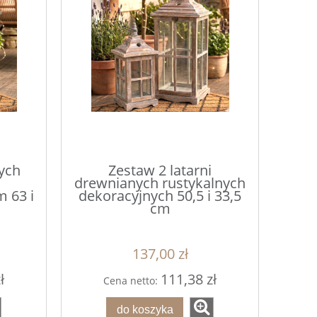
ych
Zestaw 2 latarni
drewnianych rustykalnych
 63 i
dekoracyjnych 50,5 i 33,5
cm
137,00 zł
ł
111,38 zł
Cena netto:
do koszyka