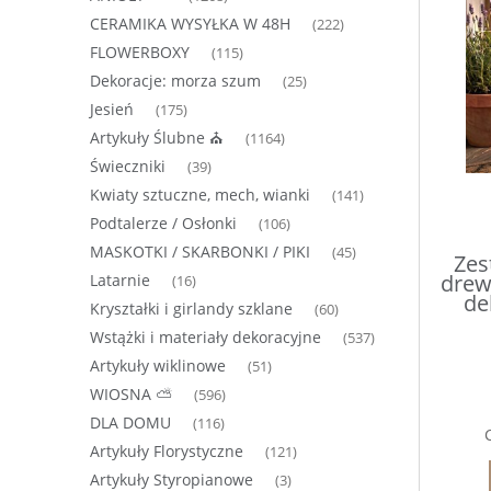
CERAMIKA WYSYŁKA W 48H
(222)
FLOWERBOXY
(115)
Dekoracje: morza szum
(25)
Jesień
(175)
Artykuły Ślubne ⛪
(1164)
Świeczniki
(39)
Kwiaty sztuczne, mech, wianki
(141)
Podtalerze / Osłonki
(106)
MASKOTKI / SKARBONKI / PIKI
(45)
Zes
drew
Latarnie
(16)
de
Kryształki i girlandy szklane
(60)
Wstążki i materiały dekoracyjne
(537)
Artykuły wiklinowe
(51)
WIOSNA ⛅
(596)
DLA DOMU
(116)
Artykuły Florystyczne
(121)
Artykuły Styropianowe
(3)