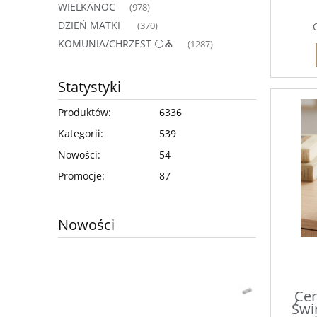
WIELKANOC
(978)
DZIEŃ MATKI
(370)
KOMUNIA/CHRZEST ⚪⛪
(1287)
Statystyki
Produktów:
6336
Kategorii:
539
Nowości:
54
Promocje:
87
Nowości
Cer
Świ