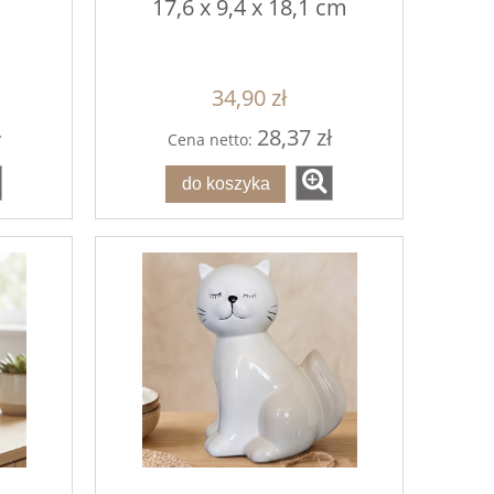
17,6 x 9,4 x 18,1 cm
34,90 zł
ł
28,37 zł
Cena netto:
do koszyka
g
Czerwone Gwiazdki Posypka
Zielone Gwiazd
80g
7,00 zł
7,0
do koszyka
do ko