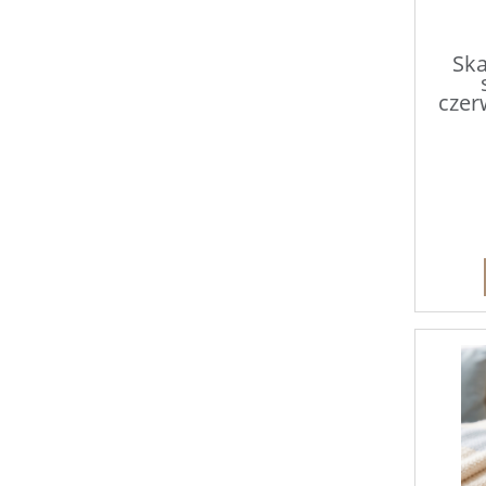
Sk
czer