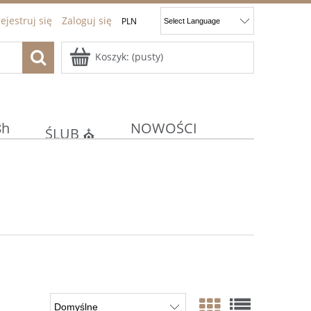
ejestruj się
Zaloguj się
Koszyk:
(pusty)
8h
NOWOŚCI
ŚLUB ⛪
ocje
Kontakt
JAJKA
E
KOMUNIA/CHRZEST ⚪⛪