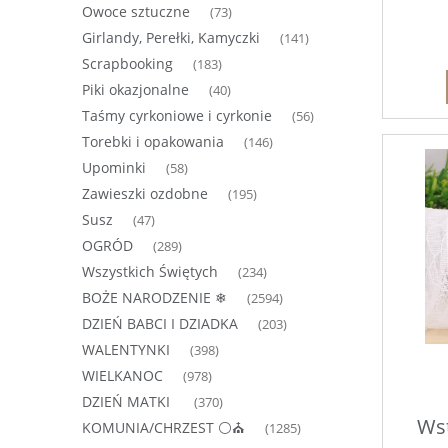
Owoce sztuczne
(73)
Girlandy, Perełki, Kamyczki
(141)
Scrapbooking
(183)
Piki okazjonalne
(40)
Taśmy cyrkoniowe i cyrkonie
(56)
Torebki i opakowania
(146)
Upominki
(58)
Zawieszki ozdobne
(195)
Susz
(47)
OGRÓD
(289)
Wszystkich Świętych
(234)
BOŻE NARODZENIE ❄
(2594)
DZIEŃ BABCI I DZIADKA
(203)
WALENTYNKI
(398)
WIELKANOC
(978)
DZIEŃ MATKI
(370)
Wst
KOMUNIA/CHRZEST ⚪⛪
(1285)