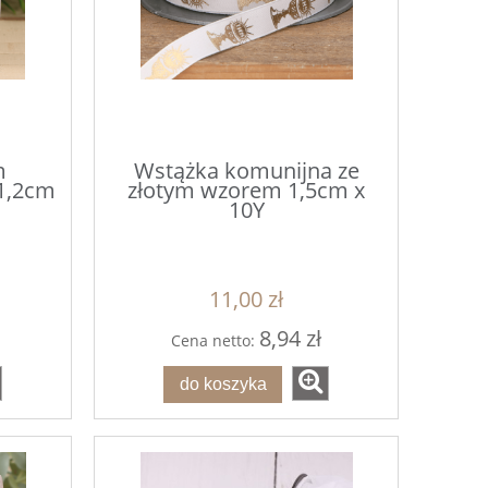
m
Wstążka komunijna ze
g
Czerwone Gwiazdki Posypka
Zielone Gwiazd
1,2cm
złotym wzorem 1,5cm x
80g
10Y
7,00 zł
7,0
11,00 zł
do koszyka
do ko
8,94 zł
Cena netto:
do koszyka