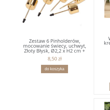
erów,
Zestaw 6 Pinholderów,
Mikołaj
kr
uchwyt,
mocowanie świecy, uchwyt,
czapce z 
x H2 cm +
Złoty Błysk, Ø2,2 x H2 cm +
1
m
Gwóźdź 4 cm
8,50 zł
do koszyka