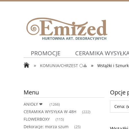
PROMOCJE
CERAMIKA WYSYŁKA
»
»
KOMUNIA/CHRZEST ⚪⛪
Wstążki i Sznurk
WIOSNA ⛅
Artykuły Ślubne ⛪
Menu
Opcje 
ANIOŁY ❤
(1266)
Cena: (
CERAMIKA WYSYŁKA W 48H
(222)
FLOWERBOXY
(115)
Dekoracje: morza szum
(25)
Wstążki 