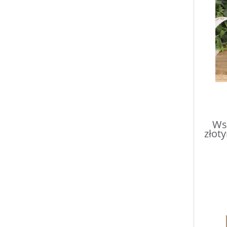
Ws
złot