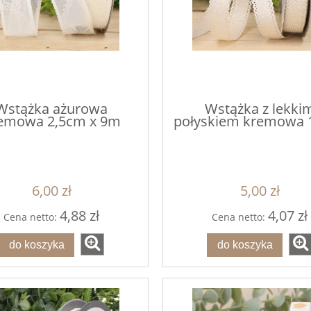
Wstążka ażurowa
Wstążka z lekki
 w szarym płaszczu i
PEREŁKI Różowe 1cm 40
emowa 2,5cm x 9m
połyskiem kremowa 
torbą (poliresing) s/2
1,5*9,3*33cm
55,90 zł
2,00 zł
6,00 zł
5,00 zł
do koszyka
do koszyka
4,88 zł
4,07 zł
Cena netto:
Cena netto:
do koszyka
do koszyka