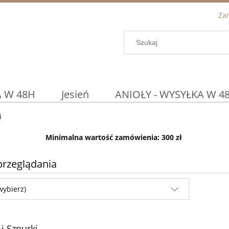
Zar
 W 48H
Jesień
ANIOŁY - WYSYŁKA W 4
i
Podtalerze / Osłonki
DETAL ◀
Prom
Minimalna wartość zamówienia: 300 zł
WIELKANOC
KOSZYCZKI WIELKANOCN
przeglądania
wybierz)
i Sznurki