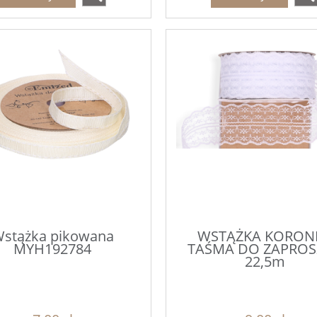
stążka pikowana
WSTĄŻKA KORON
MYH192784
TAŚMA DO ZAPROS
22,5m