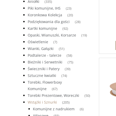
Aniołki
(335)
Piki komunijne, IHS
(23)
Koronkowa Kolekcja
(20)
Podziękowania dla gości
(28)
Kartki komunijne
(92)
Opaski, Wianuszki, Korsarze
(19)
Oświetlenie
(7)
Wianki, Gałązki
(51)
Podtalerze - talerze
(58)
Bieżniki i Serwetniki
(75)
Świeczniki i Patery
(39)
Sztuczne kwiatki
(74)
Torebki, Flowerboxy
Komunijne
(67)
Torebki Prezentowe, Woreczki
(50)
Wstążki i Sznurki
(205)
Komunijne z nadrukiem
(6)
Atłasowe
(55)