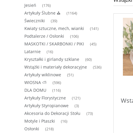
Jesień
(176)
Artykuły Ślubne ⛪
(1164)
Świeczniki
(39)
Kwiaty sztuczne, mech, wianki
(141)
Podtalerze / Osłonki
(106)
MASKOTKI / SKARBONKI / PIKI
(45)
Latarnie
(16)
Kryształki i girlandy szklane
(60)
Wstążki i materiały dekoracyjne
(536)
Artykuły wiklinowe
(51)
WIOSNA ⛅
(596)
DLA DOMU
(116)
Artykuły Florystyczne
(121)
Wstą
Artykuły Styropianowe
(3)
Akcesoria do Dekoracji Stołu
(73)
Motyle i Ptaszki
(16)
Osłonki
(218)