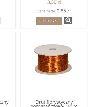
3,50 zł
2,85 zł
Cena netto:
do koszyka
czny
Drut florystyczny
pomarańczowy 180m