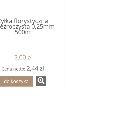
Żyłka florystyczna
zeźroczysta 0,25mm
500m
3,00 zł
2,44 zł
Cena netto:
do koszyka
 w szarym płaszczu i
PEREŁKI Różowe 1cm 40
torbą (poliresing) s/2
1,5*9,3*33cm
55,90 zł
2,00 zł