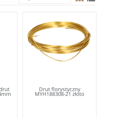
drut
Drut florystyczny
.4mm
MYH188308-21 złoto