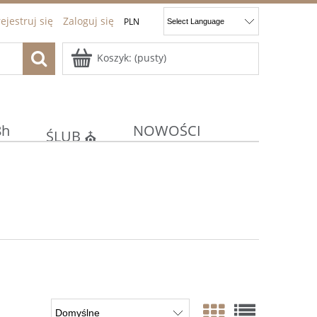
ejestruj się
Zaloguj się
Koszyk:
(pusty)
8h
NOWOŚCI
ŚLUB ⛪
ocje
Kontakt
JAJKA
E
KOMUNIA/CHRZEST ⚪⛪