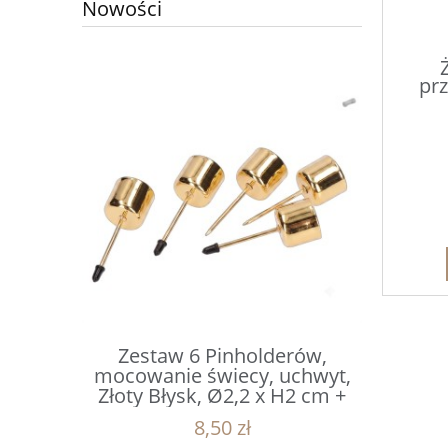
Nowości
pr
erów,
Zestaw 6 Pinholderów,
Mikołaj
uchwyt,
mocowanie świecy, uchwyt,
czapce z 
x H2 cm +
Złoty Błysk, Ø2,2 x H2 cm +
1
m
Gwóźdź 4 cm
8,50 zł