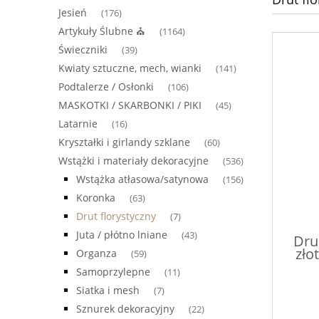
Jesień
(176)
Artykuły Ślubne ⛪
(1164)
Świeczniki
(39)
Kwiaty sztuczne, mech, wianki
(141)
Podtalerze / Osłonki
(106)
MASKOTKI / SKARBONKI / PIKI
(45)
Latarnie
(16)
Kryształki i girlandy szklane
(60)
Wstążki i materiały dekoracyjne
(536)
Wstążka atłasowa/satynowa
(156)
Koronka
(63)
Drut florystyczny
(7)
Juta / płótno lniane
(43)
Dru
zło
Organza
(59)
Samoprzylepne
(11)
Siatka i mesh
(7)
Sznurek dekoracyjny
(22)