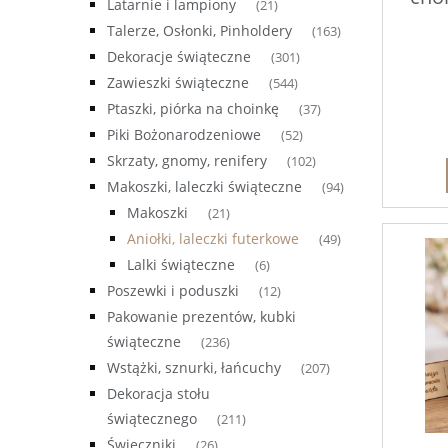
Latarnie i lampiony
(21)
Talerze, Osłonki, Pinholdery
(163)
Dekoracje świąteczne
(301)
Zawieszki świąteczne
(544)
Ptaszki, piórka na choinkę
(37)
Piki Bożonarodzeniowe
(52)
Skrzaty, gnomy, renifery
(102)
Makoszki, laleczki świąteczne
(94)
Makoszki
(21)
Aniołki, laleczki futerkowe
(49)
Lalki świąteczne
(6)
Poszewki i poduszki
(12)
Pakowanie prezentów, kubki
świąteczne
(236)
Wstążki, sznurki, łańcuchy
(207)
Dekoracja stołu
świątecznego
(211)
Świeczniki
(26)