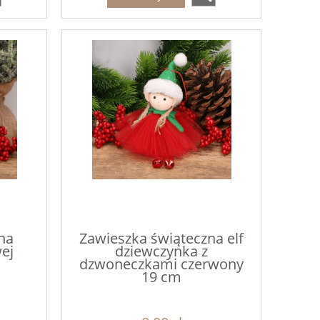
na
Zawieszka świąteczna elf
ej
dziewczynka z
dzwoneczkami czerwony
19 cm