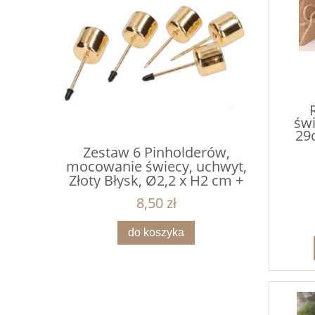
świ
29c
erów,
Zestaw 6 Pinholderów,
Mikołaj
uchwyt,
mocowanie świecy, uchwyt,
czapce z 
x H2 cm +
Złoty Błysk, Ø2,2 x H2 cm +
1
m
Gwóźdź 4 cm
8,50 zł
do koszyka