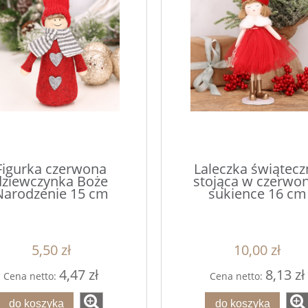
Figurka czerwona
Laleczka świątecz
dziewczynka Boże
stojąca w czerwon
Narodzenie 15 cm
sukience 16 cm
5,50 zł
10,00 zł
4,47 zł
8,13 zł
Cena netto:
Cena netto:
do koszyka
do koszyka