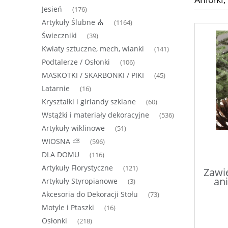
Jesień
(176)
Artykuły Ślubne ⛪
(1164)
Świeczniki
(39)
Kwiaty sztuczne, mech, wianki
(141)
Podtalerze / Osłonki
(106)
MASKOTKI / SKARBONKI / PIKI
(45)
Latarnie
(16)
Kryształki i girlandy szklane
(60)
Wstążki i materiały dekoracyjne
(536)
Artykuły wiklinowe
(51)
WIOSNA ⛅
(596)
DLA DOMU
(116)
Artykuły Florystyczne
(121)
Zawie
ani
Artykuły Styropianowe
(3)
Akcesoria do Dekoracji Stołu
(73)
Motyle i Ptaszki
(16)
Osłonki
(218)