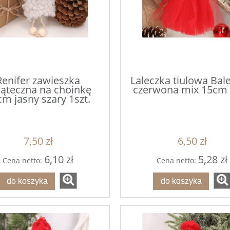
Renifer zawieszka
Laleczka tiulowa Bal
ąteczna na choinkę
czerwona mix 15cm 
m jasny szary 1szt.
 w szarym płaszczu i
PEREŁKI Różowe 1cm 40
torbą (poliresing) s/2
1,5*9,3*33cm
7,50 zł
6,50 zł
55,90 zł
2,00 zł
6,10 zł
5,28 zł
Cena netto:
Cena netto:
do koszyka
do koszyka
do koszyka
do koszyka