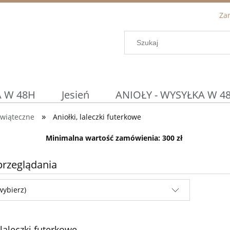
Zar
 W 48H
Jesień
ANIOŁY - WYSYŁKA W 4
»
świąteczne
Aniołki, laleczki futerkowe
Podtalerze / Osłonki
DETAL ◀
Prom
Minimalna wartość zamówienia: 300 zł
WIELKANOC
KOSZYCZKI WIELKANOCN
przeglądania
wybierz)
 laleczki futerkowe