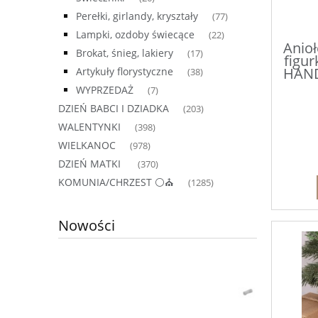
Perełki, girlandy, kryształy
(77)
Lampki, ozdoby świecące
(22)
Anioł
Brokat, śnieg, lakiery
(17)
figu
HAN
Artykuły florystyczne
(38)
WYPRZEDAŻ
(7)
DZIEŃ BABCI I DZIADKA
(203)
WALENTYNKI
(398)
WIELKANOC
(978)
DZIEŃ MATKI
(370)
KOMUNIA/CHRZEST ⚪⛪
(1285)
Nowości