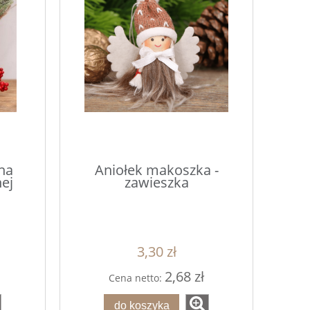
na
Aniołek makoszka -
ej
zawieszka
3,30 zł
2,68 zł
Cena netto:
do koszyka