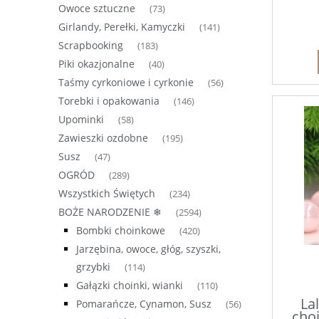
Owoce sztuczne
(73)
Girlandy, Perełki, Kamyczki
(141)
Scrapbooking
(183)
Piki okazjonalne
(40)
Taśmy cyrkoniowe i cyrkonie
(56)
Torebki i opakowania
(146)
Upominki
(58)
Zawieszki ozdobne
(195)
Susz
(47)
OGRÓD
(289)
Wszystkich Świętych
(234)
BOŻE NARODZENIE ❄
(2594)
Bombki choinkowe
(420)
Jarzębina, owoce, głóg, szyszki,
grzybki
(114)
Gałązki choinki, wianki
(110)
La
Pomarańcze, Cynamon, Susz
(56)
cho