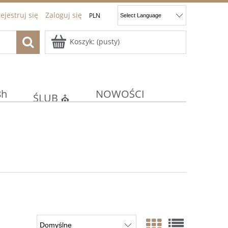
ejestruj się
Zaloguj się
Koszyk:
(pusty)
8h
NOWOŚCI
ŚLUB ⛪
ocje
Kontakt
JAJKA
E
KOMUNIA/CHRZEST ⚪⛪