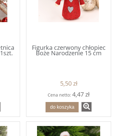
etnica
Figurka czerwony chłopiec
1szt.
Boże Narodzenie 15 cm
g
Czerwone Gwiazdki Posypka
Zielone Gwiazd
80g
5,50 zł
7,00 zł
7,0
4,47 zł
Cena netto:
do koszyka
do ko
do koszyka