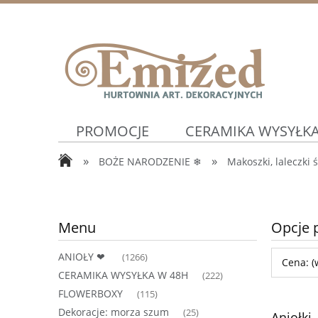
PROMOCJE
CERAMIKA WYSYŁKA
»
»
BOŻE NARODZENIE ❄
Makoszki, laleczki 
WIOSNA ⛅
Artykuły Ślubne ⛪
Menu
Opcje 
ANIOŁY ❤
(1266)
Cena: (
CERAMIKA WYSYŁKA W 48H
(222)
FLOWERBOXY
(115)
Dekoracje: morza szum
(25)
Aniołki,