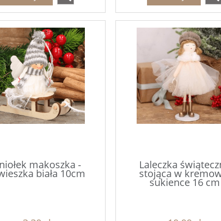
niołek makoszka -
Laleczka świątecz
wieszka biała 10cm
stojąca w kremow
sukience 16 cm