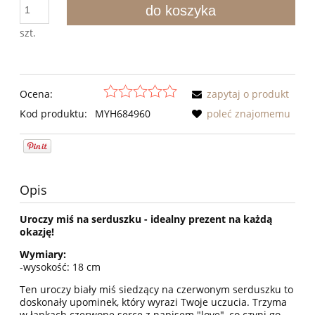
do koszyka
szt.
Ocena:
zapytaj o produkt
Kod produktu:
MYH684960
poleć znajomemu
Opis
Uroczy miś na serduszku - idealny prezent na każdą
okazję!
Wymiary:
-wysokość: 18 cm
Ten uroczy biały miś siedzący na czerwonym serduszku to
doskonały upominek, który wyrazi Twoje uczucia. Trzyma
w łapkach czerwone serce z napisem "love", co czyni go