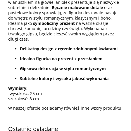
wianuszkiem na głowie, aniołek prezentuje się niezwykle
subtelnie i delikatnie.
Ręcznie malowane detale
oraz
pastelowe kolory sprawiają, że figurka doskonale pasuje
do wnętrz w stylu romantycznym, klasycznym i boho.
Idealna jako
symboliczny prezent
na ważne okazje –
chrzest, komunię, urodziny czy święta. Wykonana z
trwałego gipsu, będzie cieszyć swoim wyglądem przez
długi czas.
Delikatny design z ręcznie zdobionymi kwiatami
Idealna figurka na prezent z przesłaniem
Gipsowa dekoracja w stylu romantycznym
Subtelne kolory i wysoka jakość wykonania
Wymiary:
-wysokość: 25 cm
szerokość: 8 cm
W naszej ofercie posiadamy również inne wzory produktu!
Ostatnio oglądane