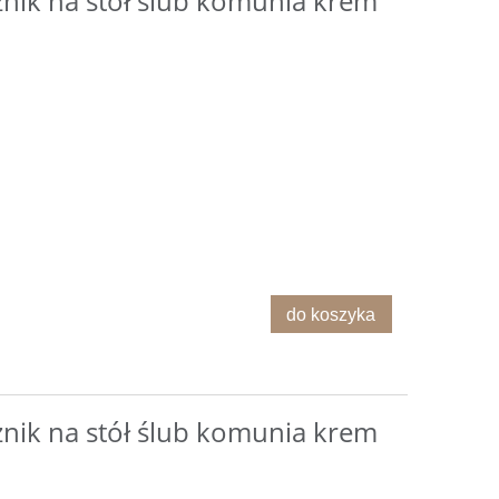
żnik na stół ślub komunia krem
do koszyka
żnik na stół ślub komunia krem