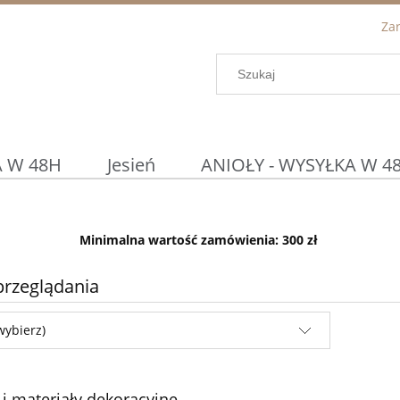
Zar
 W 48H
Jesień
ANIOŁY - WYSYŁKA W 4
Podtalerze / Osłonki
DETAL ◀
Prom
Minimalna wartość zamówienia: 300 zł
WIELKANOC
KOSZYCZKI WIELKANOCN
przeglądania
wybierz)
 i materiały dekoracyjne