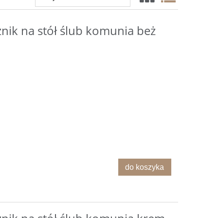
żnik na stół ślub komunia beż
do koszyka