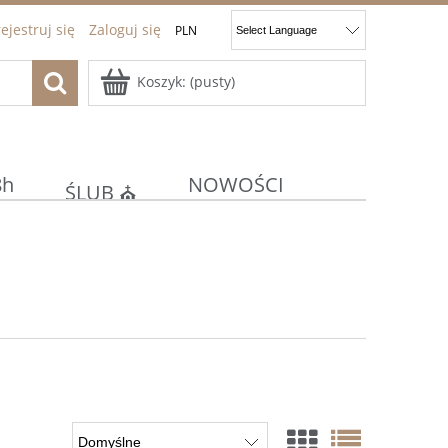
ejestruj się
Zaloguj się
Koszyk:
(pusty)
8h
NOWOŚCI
ŚLUB ⛪
ocje
Kontakt
JAJKA
E
KOMUNIA/CHRZEST ⚪⛪