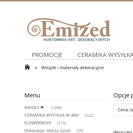
PROMOCJE
CERAMIKA WYSYŁKA
»
Wstążki i materiały dekoracyjne
WIOSNA ⛅
Artykuły Ślubne ⛪
Menu
Opcje 
ANIOŁY ❤
(1268)
Cena: (
CERAMIKA WYSYŁKA W 48H
(222)
FLOWERBOXY
(115)
Dekoracje: morza szum
(25)
Wstążki