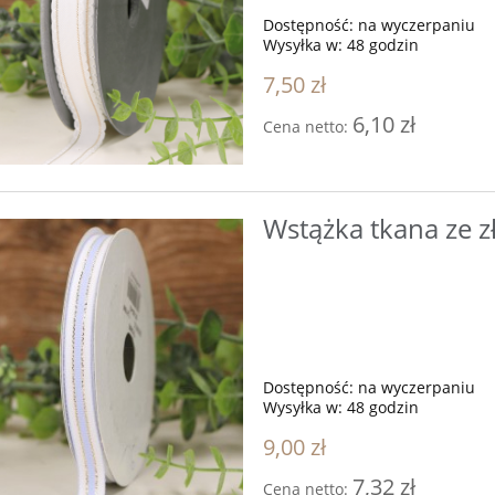
Dostępność:
na wyczerpaniu
Wysyłka w:
48 godzin
7,50 zł
6,10 zł
Cena netto:
Wstążka tkana ze z
Dostępność:
na wyczerpaniu
 w szarym płaszczu i
PEREŁKI Różowe 1cm 40
Wysyłka w:
48 godzin
torbą (poliresing) s/2
1,5*9,3*33cm
9,00 zł
55,90 zł
2,00 zł
7,32 zł
Cena netto: