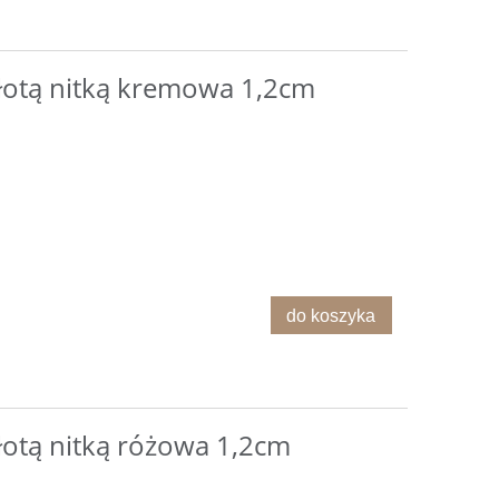
do koszyka
do ko
złotą nitką kremowa 1,2cm
do koszyka
łotą nitką różowa 1,2cm