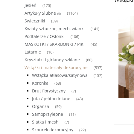
Jesień
(175)
Artykuły Ślubne ⛪
(1164)
Świeczniki
(39)
Kwiaty sztuczne, mech, wianki
(141)
Podtalerze / Osłonki
(106)
MASKOTKI / SKARBONKI / PIKI
(45)
Latarnie
(16)
Kryształki i girlandy szklane
(60)
Wstążki i materiały dekoracyjne
(537)
Wstążka atłasowa/satynowa
(157)
Koronka
(63)
Drut florystyczny
(7)
Juta / płótno lniane
(43)
Organza
(59)
Samoprzylepne
(11)
Siatka i mesh
(7)
Sznurek dekoracyjny
(22)