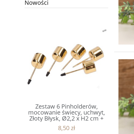
Nowości
erów,
Zestaw 6 Pinholderów,
Mikołaj
uchwyt,
mocowanie świecy, uchwyt,
czapce z 
x H2 cm +
Złoty Błysk, Ø2,2 x H2 cm +
1
m
Gwóźdź 4 cm
8,50 zł