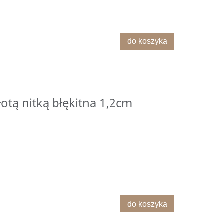
do koszyka
łotą nitką błękitna 1,2cm
g
Czerwone Gwiazdki Posypka
Zielone Gwiazd
80g
do koszyka
7,00 zł
7,0