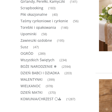
Girlandy, Perełki, Kamyczki
(141)
Scrapbooking
(183)
Piki okazjonalne
(40)
Taśmy cyrkoniowe i cyrkonie
(56)
Torebki i opakowania
(146)
Upominki
(58)
Zawieszki ozdobne
(195)
Susz
(47)
OGRÓD
(289)
Wszystkich Świętych
(234)
BOŻE NARODZENIE ❄
(2594)
DZIEŃ BABCI I DZIADKA
(203)
WALENTYNKI
(399)
WIELKANOC
(978)
DZIEŃ MATKI
(370)
KOMUNIA/CHRZEST ⚪⛪
(1287)