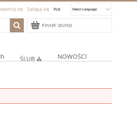
ejestruj się
Zaloguj się
Koszyk:
(pusty)
8h
NOWOŚCI
ŚLUB ⛪
ocje
Kontakt
JAJKA
E
KOMUNIA/CHRZEST ⚪⛪