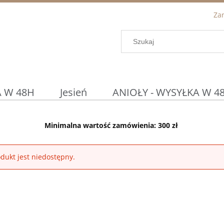
Zar
 W 48H
Jesień
ANIOŁY - WYSYŁKA W 4
Podtalerze / Osłonki
DETAL ◀
Prom
Minimalna wartość zamówienia: 300 zł
WIELKANOC
KOSZYCZKI WIELKANOCN
dukt jest niedostępny.