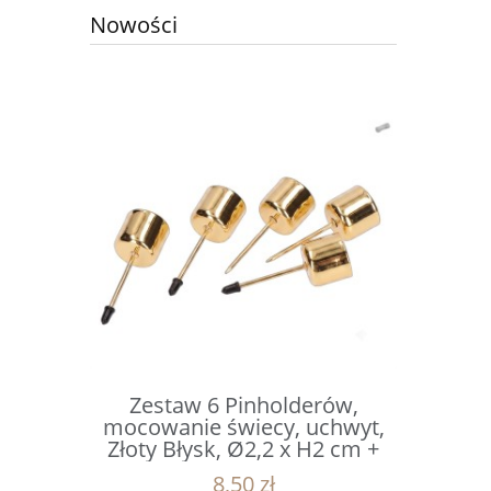
Nowości
erów,
Zestaw 6 Pinholderów,
Mikołaj
uchwyt,
mocowanie świecy, uchwyt,
czapce z 
x H2 cm +
Złoty Błysk, Ø2,2 x H2 cm +
1
m
Gwóźdź 4 cm
8,50 zł