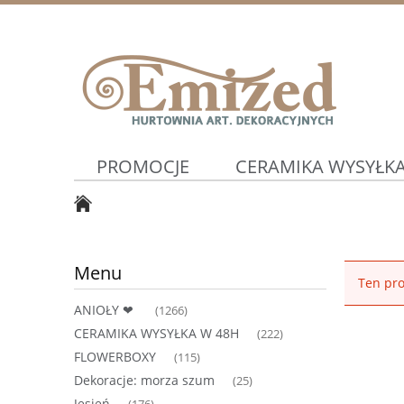
PROMOCJE
CERAMIKA WYSYŁKA
WIOSNA ⛅
Artykuły Ślubne ⛪
Menu
Ten pro
ANIOŁY ❤
(1266)
CERAMIKA WYSYŁKA W 48H
(222)
FLOWERBOXY
(115)
Dekoracje: morza szum
(25)
Jesień