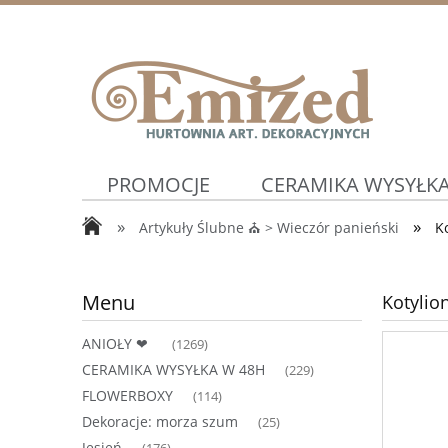
PROMOCJE
CERAMIKA WYSYŁKA
»
»
Artykuły Ślubne ⛪ > Wieczór panieński
K
WIOSNA ⛅
Artykuły Ślubne ⛪
Menu
Kotylio
ANIOŁY ❤
(1269)
CERAMIKA WYSYŁKA W 48H
(229)
FLOWERBOXY
(114)
Dekoracje: morza szum
(25)
Jesień