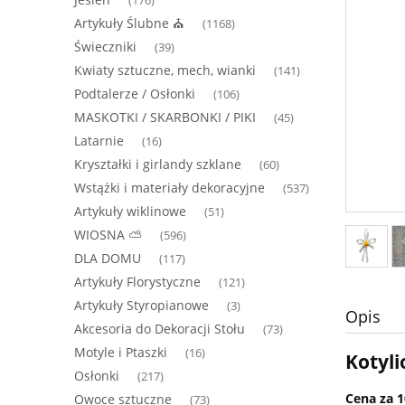
(176)
Artykuły Ślubne ⛪
(1168)
Świeczniki
(39)
Kwiaty sztuczne, mech, wianki
(141)
Podtalerze / Osłonki
(106)
MASKOTKI / SKARBONKI / PIKI
(45)
Latarnie
(16)
Kryształki i girlandy szklane
(60)
Wstążki i materiały dekoracyjne
(537)
Artykuły wiklinowe
(51)
WIOSNA ⛅
(596)
DLA DOMU
(117)
Artykuły Florystyczne
(121)
Artykuły Styropianowe
(3)
Opis
Akcesoria do Dekoracji Stołu
(73)
Motyle i Ptaszki
(16)
Kotyli
Osłonki
(217)
Cena za 1
Owoce sztuczne
(73)