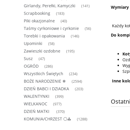
Girlandy, Perełki, Kamyczki
(141)
Wymiary 
Scrapbooking
(183)
Piki okazjonalne
(40)
Każdy ko
Taśmy cyrkoniowe i cyrkonie
(56)
Do komple
Torebki i opakowania
(146)
Upominki
(58)
Zawieszki ozdobne
(195)
Kot
Susz
(47)
Ozd
Wyg
OGRÓD
(286)
Szp
Wszystkich Świętych
(234)
Inne kolo
BOŻE NARODZENIE ❄
(2594)
DZIEŃ BABCI I DZIADKA
(203)
WALENTYNKI
(399)
Ostatn
WIELKANOC
(977)
DZIEŃ MATKI
(370)
KOMUNIA/CHRZEST ⚪⛪
(1288)