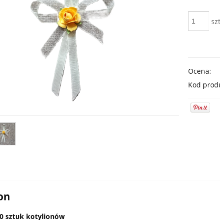
szt
Ocena:
Kod prod
on
0 sztuk kotylionów