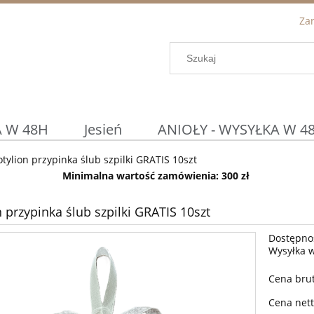
Zar
 W 48H
Jesień
ANIOŁY - WYSYŁKA W 4
otylion przypinka ślub szpilki GRATIS 10szt
Podtalerze / Osłonki
DETAL ◀
Prom
Minimalna wartość zamówienia: 300 zł
WIELKANOC
KOSZYCZKI WIELKANOCN
n przypinka ślub szpilki GRATIS 10szt
Dostępno
Wysyłka 
Cena brut
Cena nett