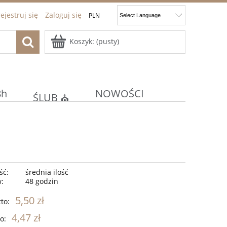
ejestruj się
Zaloguj się
Koszyk:
(pusty)
8h
NOWOŚCI
ŚLUB ⛪
ocje
Kontakt
JAJKA
E
KOMUNIA/CHRZEST ⚪⛪
ść:
średnia ilość
w:
48 godzin
5,50 zł
to:
4,47 zł
o: