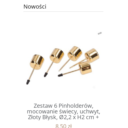
Nowości
erów,
Zestaw 6 Pinholderów,
Mikołaj
uchwyt,
mocowanie świecy, uchwyt,
czapce z 
x H2 cm +
Złoty Błysk, Ø2,2 x H2 cm +
1
m
Gwóźdź 4 cm
8,50 zł